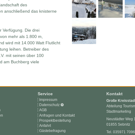
landschaft des
en anschließend das knisterne
r Verfügung. Die drei
 von mehr als 1.800 m,
 wird mit 14.000 Watt Flutlicht
ung leihen. Betreiber des
.V. mit seinen über 100
ald am Buchberg viele
Service
Kontakt
Impressum
Große Kreisstad
Datenschutz
Abteilung Touris
n
AGB
Stadtmarketing
en
Anfragen und Kontakt
Neustädter Weg 
Prospektbestellung
01855 Sebnitz
Anfahrt
Gästebefragung
Tel. 035971 709