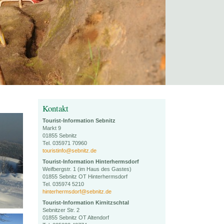
Kontakt
Tourist-Information Sebnitz
Markt 9
01855 Sebnitz
Tel. 035971 70960
touristinfo@sebnitz.de
Tourist-Information Hinterhermsdorf
Weifbergstr. 1 (im Haus des Gastes)
01855 Sebnitz OT Hinterhermsdorf
Tel. 035974 5210
hinterhermsdorf@sebnitz.de
Tourist-Information Kirnitzschtal
Sebnitzer Str. 2
01855 Sebnitz OT Altendorf