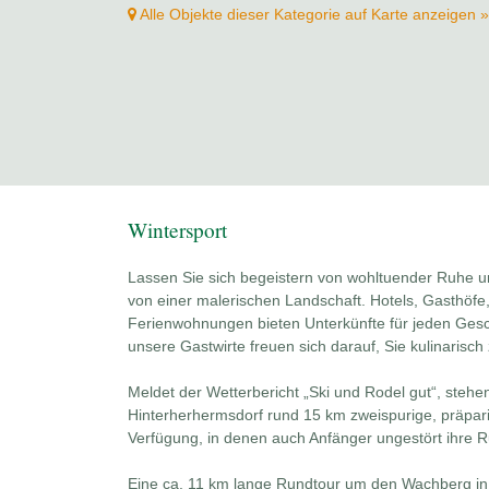
Alle Objekte dieser Kategorie auf Karte anzeigen »
Wintersport
Lassen Sie sich begeistern von wohltuender Ruhe un
von einer malerischen Landschaft. Hotels, Gasthöf
Ferienwohnungen bieten Unterkünfte für jeden Ges
unsere Gastwirte freuen sich darauf, Sie kulinarisc
Meldet der Wetterbericht „Ski und Rodel gut“, steh
Hinterherhermsdorf rund 15 km zweispurige, präpari
Verfügung, in denen auch Anfänger ungestört ihre
Eine ca. 11 km lange Rundtour um den Wachberg in 