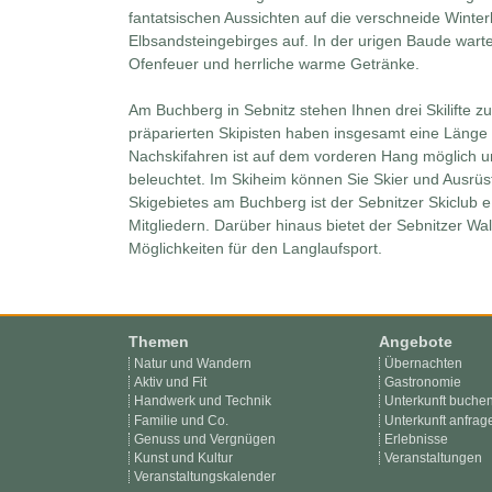
fantatsischen Aussichten auf die verschneide Winter
Elbsandsteingebirges auf. In der urigen Baude wart
Ofenfeuer und herrliche warme Getränke.
Am Buchberg in Sebnitz stehen Ihnen drei Skilifte zu
präparierten Skipisten haben insgesamt eine Länge
Nachskifahren ist auf dem vorderen Hang möglich und
beleuchtet. Im Skiheim können Sie Skier und Ausrüst
Skigebietes am Buchberg ist der Sebnitzer Skiclub e
Mitgliedern. Darüber hinaus bietet der Sebnitzer W
Möglichkeiten für den Langlaufsport.
Themen
Angebote
Natur und Wandern
Übernachten
Aktiv und Fit
Gastronomie
Handwerk und Technik
Unterkunft buche
Familie und Co.
Unterkunft anfrag
Genuss und Vergnügen
Erlebnisse
Kunst und Kultur
Veranstaltungen
Veranstaltungskalender