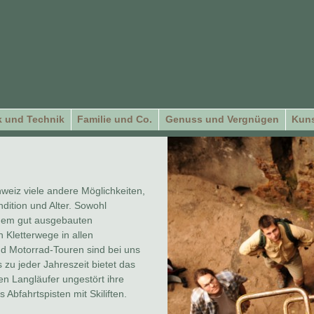
 und Technik
Familie und Co.
Genuss und Vergnügen
Kuns
eiz viele andere Möglichkeiten,
dition und Alter. Sowohl
dem gut ausgebauten
 Kletterwege in allen
nd Motorrad-Touren sind bei uns
 zu jeder Jahreszeit bietet das
en Langläufer ungestört ihre
 Abfahrtspisten mit Skiliften.