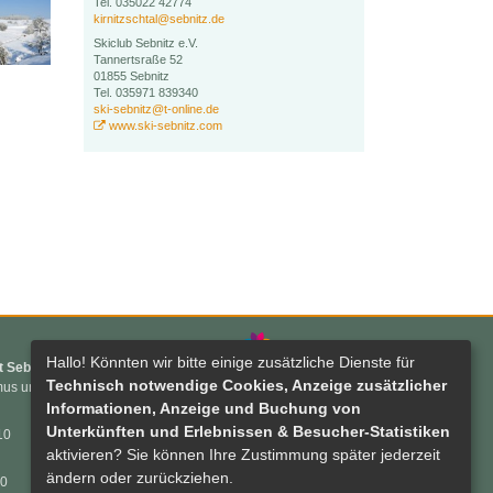
Tel. 035022 42774
kirnitzschtal@sebnitz.de
Skiclub Sebnitz e.V.
Tannertsraße 52
01855 Sebnitz
Tel. 035971 839340
ski-sebnitz@t-online.de
www.ski-sebnitz.com
Hallo! Könnten wir bitte einige zusätzliche Dienste für
t Sebnitz
Technisch notwendige Cookies, Anzeige zusätzlicher
mus und
Informationen, Anzeige und Buchung von
Unterkünften und Erlebnissen & Besucher-Statistiken
10
Tourismus in Sebnitz
aktivieren? Sie können Ihre Zustimmung später jederzeit
ändern oder zurückziehen.
60