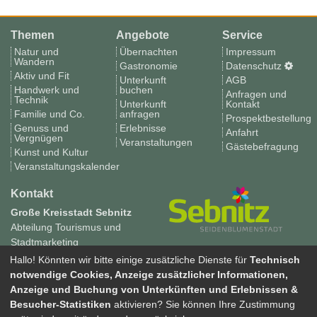
Themen
Angebote
Service
Natur und
Übernachten
Impressum
Wandern
Gastronomie
Datenschutz
Aktiv und Fit
Unterkunft
AGB
Handwerk und
buchen
Anfragen und
Technik
Unterkunft
Kontakt
Familie und Co.
anfragen
Prospektbestellung
Genuss und
Erlebnisse
Anfahrt
Vergnügen
Veranstaltungen
Gästebefragung
Kunst und Kultur
Veranstaltungskalender
Kontakt
Große Kreisstadt Sebnitz
Abteilung Tourismus und
Stadtmarketing
Tourismus in Sebnitz
Hallo! Könnten wir bitte einige zusätzliche Dienste für
Technisch
Neustädter Weg 10
notwendige Cookies, Anzeige zusätzlicher Informationen,
01855 Sebnitz
Anzeige und Buchung von Unterkünften und Erlebnissen &
Tel. 035971 70960
Besucher-Statistiken
aktivieren? Sie können Ihre Zustimmung
Fax 035971 70969