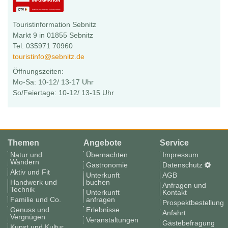
Touristinformation Sebnitz
Markt 9 in 01855 Sebnitz
Tel. 035971 70960
touristinfo@sebnitz.de
Öffnungszeiten:
Mo-Sa: 10-12/ 13-17 Uhr
So/Feiertage: 10-12/ 13-15 Uhr
Themen
Angebote
Service
Natur und
Übernachten
Impressum
Wandern
Gastronomie
Datenschutz
Aktiv und Fit
Unterkunft
AGB
Handwerk und
buchen
Anfragen und
Technik
Unterkunft
Kontakt
Familie und Co.
anfragen
Prospektbestellung
Genuss und
Erlebnisse
Anfahrt
Vergnügen
Veranstaltungen
Gästebefragung
Kunst und Kultur