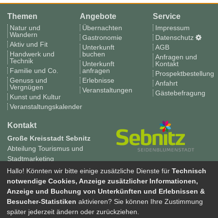
Themen
Angebote
Service
Natur und
Übernachten
Impressum
Wandern
Gastronomie
Datenschutz
Aktiv und Fit
Unterkunft
AGB
Handwerk und
buchen
Anfragen und
Technik
Unterkunft
Kontakt
Familie und Co.
anfragen
Prospektbestellung
Genuss und
Erlebnisse
Anfahrt
Vergnügen
Veranstaltungen
Gästebefragung
Kunst und Kultur
Veranstaltungskalender
Kontakt
Große Kreisstadt Sebnitz
Abteilung Tourismus und
Stadtmarketing
Tourismus in Sebnitz
Hallo! Könnten wir bitte einige zusätzliche Dienste für
Technisch
Neustädter Weg 10
notwendige Cookies, Anzeige zusätzlicher Informationen,
01855 Sebnitz
Anzeige und Buchung von Unterkünften und Erlebnissen &
Tel. 035971 70960
Besucher-Statistiken
aktivieren? Sie können Ihre Zustimmung
Fax 035971 70969
später jederzeit ändern oder zurückziehen.