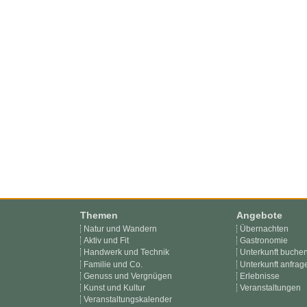
Themen
Angebote
Natur und Wandern
Übernachten
Aktiv und Fit
Gastronomie
Handwerk und Technik
Unterkunft buche
Familie und Co.
Unterkunft anfrag
Genuss und Vergnügen
Erlebnisse
Kunst und Kultur
Veranstaltungen
Veranstaltungskalender