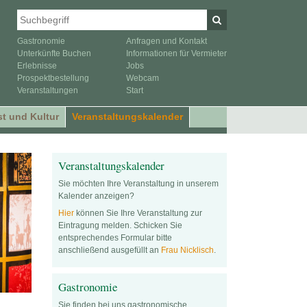
Gastronomie
Anfragen und Kontakt
Unterkünfte Buchen
Informationen für Vermieter
Erlebnisse
Jobs
Prospektbestellung
Webcam
Veranstaltungen
Start
t und Kultur
Veranstaltungskalender
Veranstaltungskalender
Sie möchten Ihre Veranstaltung in unserem
Kalender anzeigen?
Hier
können Sie Ihre Veranstaltung zur
Eintragung melden. Schicken Sie
entsprechendes Formular bitte
anschließend ausgefüllt an
Frau Nicklisch
.
Gastronomie
Sie finden bei uns gastronomische