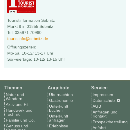
Touristinformation Sebnitz
Markt 9 in 01855 Sebnitz
Tel. 035971 70960
touristinfo@sebnitz.de
Öffnungszeiten:
Mo-Sa: 10-12/ 13-17 Uhr
So/Feiertage: 10-12/ 13-15 Uhr
Themen
Angebote
Service
Natur und
Übernachten
Impressum
Wandern
Gastronomie
Datenschutz
Aktiv und Fit
Unterkunft
AGB
Handwerk und
buchen
Anfragen und
Technik
Unterkunft
Kontakt
Familie und Co.
anfragen
Prospektbestellung
Genuss und
Erlebnisse
Anfahrt
Vergnügen