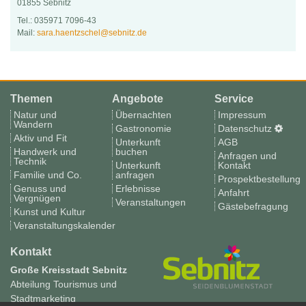
01855 Sebnitz
Tel.: 035971 7096-43
Mail:
sara.haentzschel@sebnitz.de
Themen
Angebote
Service
Natur und
Übernachten
Impressum
Wandern
Gastronomie
Datenschutz
Aktiv und Fit
Unterkunft
AGB
Handwerk und
buchen
Anfragen und
Technik
Unterkunft
Kontakt
Familie und Co.
anfragen
Prospektbestellung
Genuss und
Erlebnisse
Anfahrt
Vergnügen
Veranstaltungen
Gästebefragung
Kunst und Kultur
Veranstaltungskalender
Kontakt
Große Kreisstadt Sebnitz
Abteilung Tourismus und
Stadtmarketing